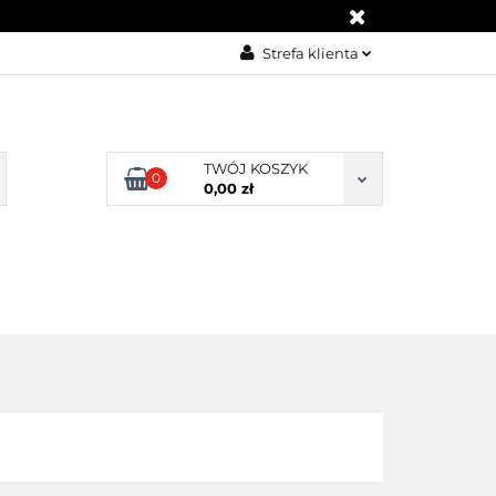
UM POMOCY
Strefa klienta
Zaloguj się
Zarejestruj się
TWÓJ KOSZYK
Dodaj zgłoszenie
0
0,00 zł
Zgody cookies
NTAKT
ZWROT / REKLAMACJA