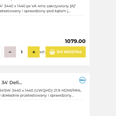
 [A]
" 3440 x 1440 px VA 4ms zakrzywiony [A]"
zetestowany i sprawdzony pod kątem j...
1079.00
szt.
DO KOSZYKA
echowalni
34' Dell
:9 HDMI/MHL
U3415W 3440 x 1440 (UWQHD) 21:9 HDMI/MHL
ł dokładnie przetestowany i sprawdzony...