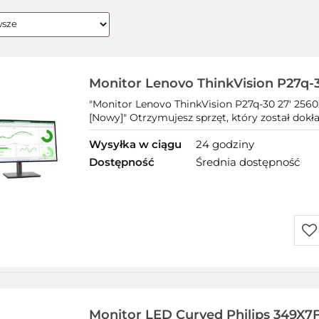
Monitor Lenovo ThinkVision P27q-
IPS / PLS 4ms USB 3.2 HDMI DP [N
"Monitor Lenovo ThinkVision P27q-30 27' 256
[Nowy]" Otrzymujesz sprzęt, który został dokł
Wysyłka w ciągu
24 godziny
Dostępność
Średnia dostępność
Do
prz
Monitor LED Curved Philips 349X7