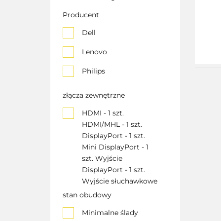
Producent
Dell
Lenovo
Philips
złącza zewnętrzne
HDMI - 1 szt.
HDMI/MHL - 1 szt.
DisplayPort - 1 szt.
Mini DisplayPort - 1
szt. Wyjście
DisplayPort - 1 szt.
Wyjście słuchawkowe
- 1 szt. USB 3.2 Gen. 1 -
stan obudowy
4 szt. USB 3.2 Gen. 1
Minimalne ślady
Typu-B - 1 szt. AC-in