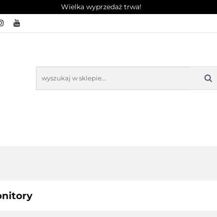
Wielka wyprzedaż trwa!
MPUTERY
WYPRZEDAŻ
OPINIE
FAQ CENTR
ROT / REKLAMACJA
EDAŻ
OPINIE
FAQ CENTRUM POMOCY
KO
nitory