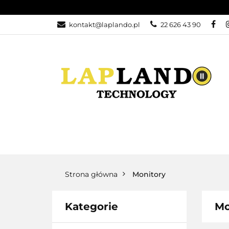
LAPTOPY
KO
kontakt@laplando.pl
22 626 43 90
KONTAKT
ZW
LAPTOPY
KOMPUTERY
WYPRZ
Strona główna
Monitory
Kategorie
Mo