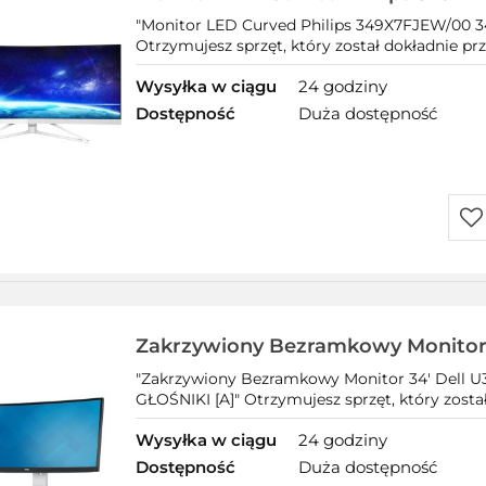
3440 x 1440 px VA 4ms zakrzywiony
"Monitor LED Curved Philips 349X7FJEW/00 34
Otrzymujesz sprzęt, który został dokładnie pr
Wysyłka w ciągu
24 godziny
Dostępność
Duża dostępność
Do
prz
Zakrzywiony Bezramkowy Monitor 
U3415W 3440 x 1440 (UWQHD) 21
"Zakrzywiony Bezramkowy Monitor 34' Dell 
GŁOŚNIKI [A]
GŁOŚNIKI [A]" Otrzymujesz sprzęt, który zosta
Wysyłka w ciągu
24 godziny
Dostępność
Duża dostępność