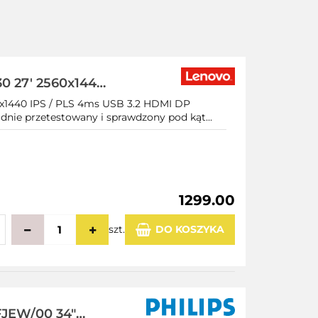
30 27' 2560x1440
owy]
0x1440 IPS / PLS 4ms USB 3.2 HDMI DP
adnie przetestowany i sprawdzony pod kąt...
1299.00
szt.
DO KOSZYKA
echowalni
FJEW/00 34"