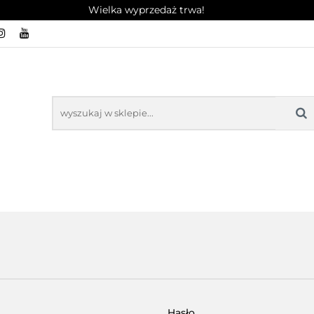
Wielka wyprzedaż trwa!
MPUTERY
WYPRZEDAŻ
OPINIE
FAQ CENTR
ROT / REKLAMACJA
EDAŻ
OPINIE
FAQ CENTRUM POMOCY
KO
Hasło