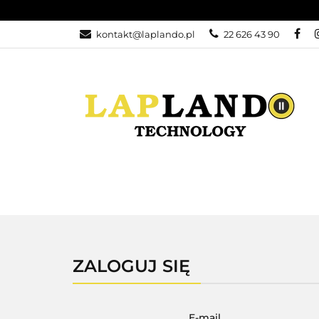
LAPTOPY
KO
kontakt@laplando.pl
22 626 43 90
KONTAKT
ZW
LAPTOPY
KOMPUTERY
WYPRZ
ZALOGUJ SIĘ
E-mail