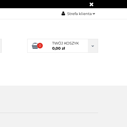
UM POMOCY
Strefa klienta
Zaloguj się
Zarejestruj się
TWÓJ KOSZYK
Dodaj zgłoszenie
0
0,00 zł
Zgody cookies
NTAKT
ZWROT / REKLAMACJA